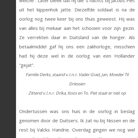
welche”. Later bleek dat hij die ‘s nachts bij Jacobs Piet
uit het kippenhok jatte. Diezelfde soldaat is na de
oorlog nog twee keer bij ons thuis geweest. Hij was
van alles bij mekaar aan het schooien voor zijn gezin.
Ze verrekten daar in Duitsland van de honger. Als
betaalmiddel gaf hij ons een zakhorloge, misschien
had hij deze wel in de oorlog van een Hollander
“gejat”.
Familie Derks, staand v.l.n.r. Vader Grad, Jan,
Moeder Til
Driessen
Zittend v.l.n.r. Drika, Koos en To.
Piet staat er niet op
Ondertussen was ons huis in de oorlog in beslag
genomen door de Duitsers. Ik zat nu bij Nissen en de
rest bij Valcks Handrie. Overdag gingen we nog wel